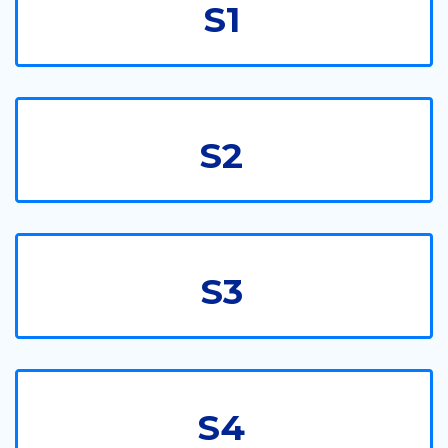
S1
S2
S3
S4