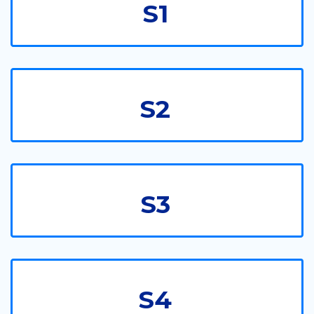
S1
S2
S3
S4