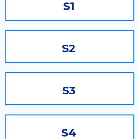
S1
S2
S3
S4