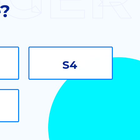
e?
S4