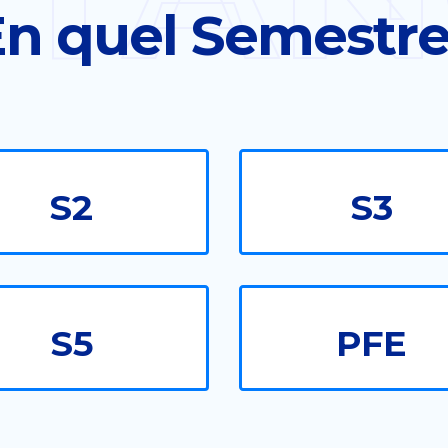
n quel Semestr
S2
S3
S5
PFE