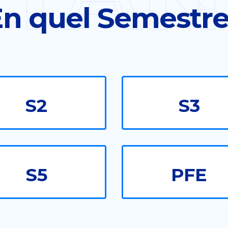
n quel Semestr
S2
S3
S5
PFE