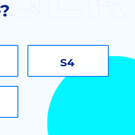
e?
S4