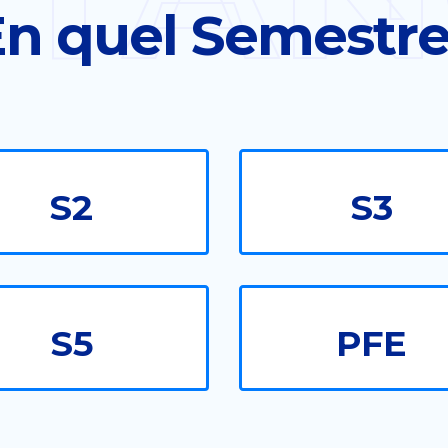
n quel Semestr
S2
S3
S5
PFE