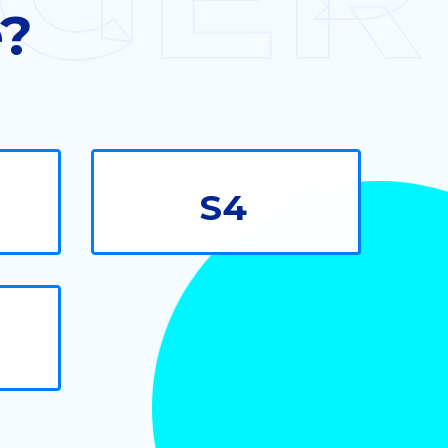
e?
S4