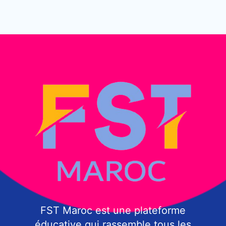
FST Maroc est une plateforme
éducative qui rassemble tous les