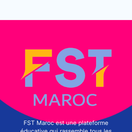
FST Maroc est une plateforme
éducative qui rassemble tous les